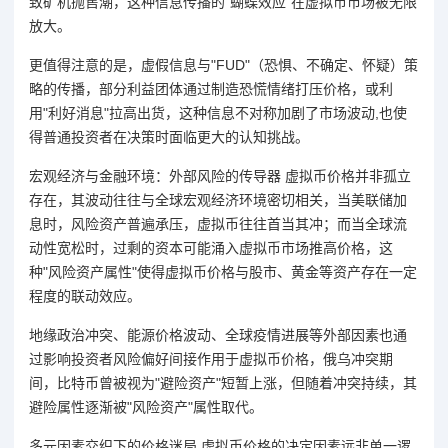
致矿机抛售潮，这种信息传播的"蝴蝶效应"在虚拟币市场被无限
放大。
更值得注意的是，虚假信息与"FUD"（恐惧、不确定、怀疑）策
略的传播，部分利益团体通过制造恐慌情绪打压价格，或利
用"利好消息"拉高出货，这种信息不对称加剧了市场波动,也使
得普通投资者在决策时面临更大的认知挑战。
宏观经济与金融环境：外部风险的传导器 虚拟币价格并非孤立
存在，其波动往往与全球宏观经济环境密切相关，当美联储加
息时，风险资产普遍承压，虚拟币往往首当其冲；而当全球流
动性宽松时，过剩的资本可能涌入虚拟币市场推高价格，这
种"风险资产属性"使得虚拟币价格与股市、黄金等资产存在一定
程度的联动效应。
地缘政治冲突、能源价格波动、全球疫情进展等外部因素也通
过影响投资者风险偏好间接作用于虚拟币价格，俄乌冲突期
间，比特币曾被视为"避险资产"短暂上涨，但随着冲突持续，其
避险属性逐渐被"风险资产"属性取代。
多元因素交织下的价格迷局 虚拟币价格的决定因素远非单一逻