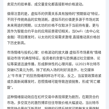
卖双方的挂单差、成交量变化都直接影响价格波动。
值得注意的是，虚拟币的供需关系具有独特的"预期驱动"特征，
不同于传统商品的实物消耗，虚拟币的价值更多源于市场对其
未来用途的预期，以太坊的价格不仅取决于当前持有量，更与
其作为智能合约平台的应用前景密切相关，当DeFi（去中心化
金融）项目爆发时，以太坊的交易需求激增,直接推动其价格创
下历史新高。
市场情绪与投机心理：价格波动的放大器 虚拟币市场素有"情绪
驱动市场"的典型特征，投资者的贪婪与恐惧通过社交媒体、论
坛等渠道迅速传播，形成群体性的心理共振，以2021年比特币
突破6万美元为例，除了机构入场的利好消息外，社交媒体
上"牛市来了"的狂热情绪同样功不可没，反之，当监管政策收紧
或负面新闻爆发时，恐慌情绪可能导致连锁抛售，形成"死亡螺
旋"。
这种情绪驱动效应在杠杆交易中表现得更为剧烈，在期货合约
市场，多空双方的激烈博弈往往导致价格大幅波动，当比特币
期货持仓量创下新高时，轻微的行情反转就可能触发大量强制