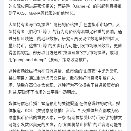
的实际应用进展密切相关；而链游（GameFi）的兴起则直接推
动了AXS、MANA等代币的价值增长。
大型持有者与市场操纵：隐秘的价格推手 在虚拟币市场中，大
型持有者（俗称"巨鲸"）的行为对价格有着举足轻重的影响，通
过分析区块链上的地址数据，研究人员发现少数地址控制着大
量比特币，这些"巨鲸"的买卖行为可能引发市场跟风效应，更值
得警惕的是，部分项目方通过"拉盘砸盘"进行市场操纵，或利
用"pump and dump"（泵砸）策略收割散户。
这种市场操纵行为在低流通量、低市值的"山寨币"中尤为常见，
某些项目方通过制造虚假交易量、散布利好消息吸引散户入
场，随后在高位抛售套现，这种行为不仅损害了普通投资者的
利益,更破坏了市场的公平性与透明度。
媒体与信息传播：塑造预期的关键渠道 在信息爆炸的时代，媒
体报道、KOL（关键意见领袖）言论、社交媒体热点都成为影
响虚拟币价格的重要因素，一条"特斯拉接受比特币支付"的推文
可能引发数亿美元的买盘，而"某国将禁止挖矿"的谣言则可能导