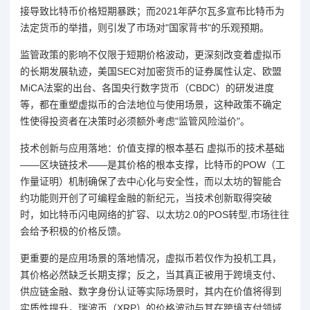
接导致比特币价格短期暴跌；而2021年萨尔瓦多宣布比特币为
法定货币的举措，则引发了市场对"国家背书"的乐观预期。
监管政策的影响不仅限于短期价格波动，更深刻改变着虚拟币
的长期发展轨迹，美国SEC对加密货币的证券属性认定、欧盟
MiCA法案的出台、各国央行数字货币（CBDC）的研发进度
等，都在重塑虚拟币的合法地位与使用场景，这种政策不确定
性使得投资者在决策时必须额外考虑"监管风险溢价"。
技术创新与应用落地：价值支撑的根本基石 虚拟币的技术基础
——区块链技术——是其价格的根本支撑，比特币的POW（工
作量证明）机制确保了去中心化与安全性，而以太坊的智能合
约功能则开创了可编程金融的新纪元，当技术创新取得突破
时，如比特币闪电网络的扩容、以太坊2.0的POS转型,市场往往
会给予积极的价格反馈。
更重要的是应用场景的落地情况，虚拟币若仅作为投机工具，
其价格必然缺乏长期支撑；反之，当其真正被用于跨境支付、
供应链金融、数字身份认证等实际场景时，其内在价值将得到
实质性提升，瑞波币（XRP）的价格波动与其在跨境支付领域