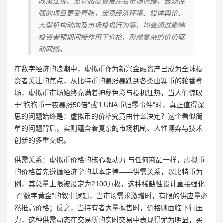
政策法规、监管态度直接左右市场情绪，合规性
强的项目更受青睐，宏观经济环境、媒体舆论、
大型机构动向及市场投机行为等，均会通过影响
投资者预期间接作用于价格，形成复杂的价值驱
动网络。
在数字经济的浪潮中，虚拟币作为新兴金融资产已成为全球投
资者关注的焦点，从比特币的暴涨暴跌到各类山寨币的轮番登
场，虚拟币市场始终充满着神秘色彩与投机狂热，当人们惊叹
于"狗狗币一夜暴涨50倍"或"LUNA币归零事件"时，真正值得深
思的问题始终是：虚拟币的价格究竟由什么决定？这个看似简
单的问题背后，实则蕴含着复杂的市场机制、人性博弈与技术
创新的多重交织。
供需关系：虚拟币价格的核心驱动力 与任何商品一样，虚拟币
的价格首先遵循经济学的基本定律——供需关系，以比特币为
例，其总量上限被设定为2100万枚，这种稀缺性设计直接强化
了"数字黄金"的叙事逻辑，当市场需求激增时，有限的供应量必
然推高价格；反之，当持有者大量抛售时，价格则面临下行压
力，这种供需动态在交易所的实时交易中表现得尤为明显，买