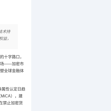
技术持
权益，
行的十字路口，
场——加密市
塑全球金融体
券属性认定日趋
MiCA），建
在禁止加密货