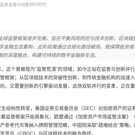
迎来监管与创新并行时代
全球监管框架逐步完善，旨在平衡风险防控与技术创新，区块链
动数字金融生态重构，此阶段需通过合规化路径破局，既保障投资者
融的深度融合，构建可持续的数字金融新生态。
革，这个曾被视为"监管荒漠"的领域，如今正站在监管与创新并
管框架；从区块链技术的突破性创新，到传统金融机构的加速入
向，又需要创新的引擎驱动发展，这场双轨并行的变革，正在重
发生结构性转变，美国证券交易委员会（SEC）对加密资产的证
却标志着监管框架开始具象化，欧盟通过《加密资产市场监管法案》（
产参考代币等纳入牌照管理范畴，中国则采取"疏堵结合"策略，
字货币（CBDC）与区块链技术的融合路径。