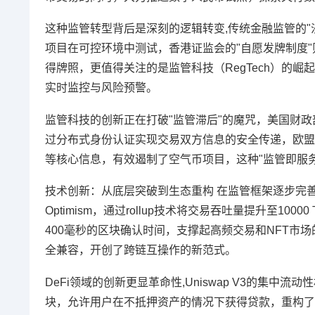
这种监管转型背后是深刻的逻辑转变,传统金融监管的
项目在可控环境中测试，香港证监会的"自愿发牌制度"则
得牌照，更值得关注的是监管科技（RegTech）的崛起，
实时监控与风险预警。
监管科技的创新正在打破"监管滞后"的魔咒，美国财政部下
过分布式身份认证实现交易双方信息的安全传递，欧盟M
等核心信息，有效遏制了空气币项目，这种"监管即服
技术创新：从底层突破到生态重构 在监管框架逐步完善的同
Optimism，通过rollup技术将交易吞吐量提升至100
400毫秒的区块确认时间，支撑起高频交易和NFT市场的
全兼容，开创了跨链互操作的新范式。
DeFi领域的创新更显革命性,Uniswap V3的集
块，允许用户在不抵押资产的情况下获得贷款，重构了传