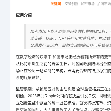
关键词：
监管创新
加密市场
加密市场
应用介绍
加密市场正步入监管与创新并行的关键阶段，
续突破，DeFi、NFT等应用加速落地，推
又激发行业活力，最终实现加密市场与传统金
在数字经济的浪潮中,加密市场正经历着前所未有的变
从比特币诞生之初的野蛮生长，到各国政府陆续出台监
场正在经历一场深刻的重构，既需要合规的锚点稳定航
系的底层逻辑。
监管浪潮：从被动应对到主动构建 全球监管格局正在
明确，2023年对Ripple公司的裁决虽引发争议，
立起覆盖整个欧盟的统一监管标准，首次将稳定币、资
币交易的同时，大力推进数字人民币试点，探索央行数