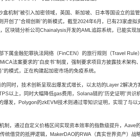
"沙盒机制"被引入加密领域，英国、新加坡、日本等国设立的监
开创了"合规创新"的新模式，截至2024年6月，已有23家虚
区块链分析公司Chainalysis开发的AML追踪系统，已能实
属金融犯罪执法网络（FinCEN）的旅行规则（Travel Rul
iCA法案要求的"白皮书"制度，强制要求项目方披露技术架构
务"的模式，正在构建起加密市场的免疫系统。
时，技术创新呈现出爆发式增长，以太坊的Layer 2解决方案如A
00 TPS以上，同时大幅降低gas费用，Solana链的"历史证明"共
爆发，Polygon的zkEVM技术则通过零知识证明，实现了与
中流动性机制，通过自定义价格区间实现资本效率的指数级提升，Aave
统借贷的抵押逻辑，MakerDAO的RWA（真实世界资产）战