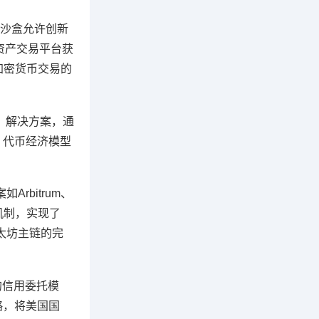
管沙盒允许创新
拟资产交易平台获
现加密货币交易的
e）解决方案，通
、代币经济模型
rbitrum、
识机制，实现了
以太坊主链的完
的信用委托模
略，将美国国