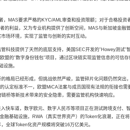
者，MAS要求严格的KYC/AML审查和投资限额；对于合格投资
者的利益，又为专业机构提供了创新空间，MAS与新加坡金融
扩展到真实市场环境，实现了监管与创新的实时互动。
管科技提供了天然的底层支持，美国SEC开发的"Howey测试"
欧盟的"数字身份钱包"项目，通过区块链实现监管信息的可信存
础设施。
行的格局已经形成，但挑战依然严峻，监管碎片化问题仍然突出
的认定标准不一，欧盟MiCA法案与成员国现有法规的衔接也需
2、跨链桥等新技术带来的安全隐患，需要监管机构快速响应。
发进入快车道，数字欧元、数字人民币等项目正在测试跨境支付、
金融基础设施，RWA（真实世界资产）的Token化浪潮，正在
，全球Token化资产规模将突破16万亿美元。