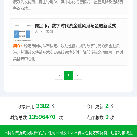
度及先发优势占据主导地位，其中心化托管模式、监管风险及透明度
争议持续...
稳定币，数字时代资金避风港与金融新范式解析
大小：未知
简介：
稳定币因与法币锚定、波动性低，成为数字时代的资金避风
港，其通过区块链技术实现高效跨境支付，降低传统金融摩擦，同时
具备去中心化...
‹‹
1
››
3382
2
收录应用
个
今日更新
个
13596470
0
浏览总数
次
点评总数
次
本网站数据均受版权保护，任何公司及个人不得以任何方式复制，违者将依法追