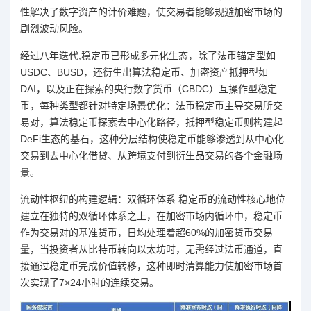
性解决了数字资产的计价难题，使交易者能够规避加密市场的
剧烈波动风险。
经过八年迭代,稳定币已形成多元化生态，除了法币锚定型如
USDC、BUSD，还衍生出算法稳定币、加密资产抵押型如
DAI，以及正在探索的央行数字货币（CBDC）互操作型稳定
币，每种类型都针对特定场景优化：法币稳定币主导交易所交
易对，算法稳定币探索去中心化路径，抵押型稳定币则构建起
DeFi生态的基石，这种分层结构使稳定币能够渗透到从中心化
交易到去中心化借贷、从跨境支付到衍生品交易的各个金融场
景。
流动性枢纽的构建逻辑：双循环体系 稳定币的流动性核心地位
建立在独特的双循环体系之上，在加密市场内循环中，稳定币
作为交易对的基准货币，日均处理着超60%的加密货币交易
量，当投资者从比特币转向以太坊时，无需经过法币通道，直
接通过稳定币完成价值转移，这种即时清算能力使加密市场首
次实现了7×24小时的连续交易。