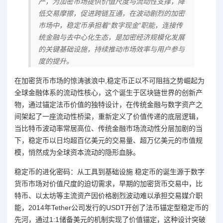
产，为加密市场提供价值尺度与流动性支撑，降
低交易摩擦，促进跨链互通，在波动剧烈的加密
市场中，稳定币承担着“数字现金”职能，连接传
统金融与去中心化生态，是加密经济规模化发展
的关键基础设施，持续推动市场效率与用户参与
度的提升。
在加密货币市场的惊涛骇浪中,稳定币正以不可阻挡之势崛起为
全球金融体系的流动性核心，这个诞生于区块链世界的创新产
物，通过锚定法币价值的独特设计，在传统金融与数字资产之
间架起了一座流动性桥梁，重新定义了价值传递的底层逻辑，
当比特币波动率常居高位、传统金融市场流动性分层加剧的当
下，稳定币以日均超百亿美元的交易量、超万亿美元的市值规
模，悄然成为全球资本流动的隐形血脉。
稳定币的进化密码：从工具到基础设施 稳定币的诞生源于数字
货币市场对价值尺度的迫切需求，早期的加密货币交易中，比
特币、以太坊等主流资产因价格剧烈波动难以承担交易媒介职
能，2014年Tether公司发行的USDT开创了法币锚定型稳定币的
先河，通过1:1储备美元的机制实现了价值锚定，这种设计突破