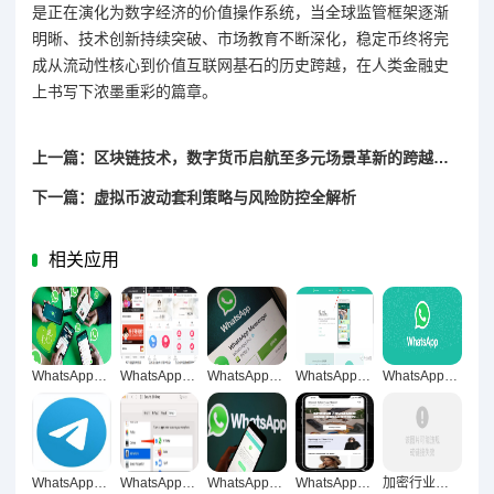
是正在演化为数字经济的价值操作系统，当全球监管框架逐渐
明晰、技术创新持续突破、市场教育不断深化，稳定币终将完
成从流动性核心到价值互联网基石的历史跨越，在人类金融史
上书写下浓墨重彩的篇章。
上一篇：区块链技术，数字货币启航至多元场景革新的跨越之旅
下一篇：虚拟币波动套利策略与风险防控全解析
相关应用
WhatsApp网页版，跨国企业沟通效率的数字化引擎
WhatsApp网页版，企业低成本高效沟通的革新引擎
WhatsApp网页版赋能跨境协作 打造无界沟通新范式
WhatsApp网页版重构学习互动生态，知识传递轻松化新范式
WhatsApp网页版，跨国商务便捷沟通新引擎
WhatsApp网页版数据传输加密防泄露机制解析
WhatsApp网页版开启高清流畅视频语音交流新纪元
WhatsApp网页版，稳定可靠国际沟通新标杆
WhatsApp网页版助力跨境合作伙伴交流高效便捷
加密行业前景驱动，技术革新、市场扩容与监管协同共促增长