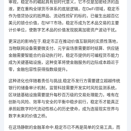
审视，稳定币的崛起具有划时代意义，它不仅是加密经济的血
液，更在重构全球货币体系的底层逻辑，在DeFi领域，稳定币
作为借贷协议的抵押品、流动性挖矿的标的，已催生出超百亿
美元的锁仓价值，在NFT市场，稳定币成为艺术品交易的主要
计价单位，使数字艺术品的价值发现脱离加密资产波动干扰。
更深远的影响在于,稳定币正在推动价值互联网的实质性落地，
当物联网设备需要微支付、元宇宙场景需要即时结算、供应链
金融需要智能合约自动执行时，稳定币提供的可编程货币能力
成为关键基础设施，这种变革将使金融服务的边际成本趋近于
零，金融包容性获得指数级提升。
这种进化也伴随着责任与挑战,稳定币发行方需要建立超越传统
银行的储备审计机制，监管科技需要开发实时风险监测系统，
区块链基础设施需要提升每秒百万级的交易处理能力，唯有在
创新与风险、效率与安全的平衡中稳步前行，稳定币才能真正
承担起数字时代流动性核心的历史使命，成为连接现实世界与
数字未来的价值之桥。
在这场静默的金融革命中,稳定币已不再是简单的交易工具，而