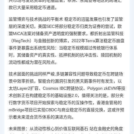
兴市场与发达资本的毛细血管，非洲、东南亚等地区的跨境汇
款已大量采用稳定币通道。
监管博弈与技术挑战的平衡术 稳定币的迅猛发展也引发了监管
层的深度关切，美国SEC将部分稳定币归类为证券的尝试，欧
盟MiCA法案对储备资产透明度的强制要求，都折射出监管科技
（RegTech）与金融创新的博弈，2022年Terra算法稳定币崩盘
事件更暴露出系统性风险：当稳定币规模超过传统银行体系
时，其储备资产的真实性、抵押机制的抗冲击性、赎回机制的
流动性都成为潜在风险点。
技术层面的挑战同样严峻,多链兼容性问题导致稳定币在跨链场
景中效率折损，智能合约漏洞引发的黑天鹅事件时有发生，以
太坊Layer2扩容、Cosmos IBC跨链协议、Polygon zkEVM等技
术创新正在构建稳定币的基础设施2.0，值得关注的是，部分央
行数字货币项目开始探索与稳定币的互操作性，香港金管局的
mBridge项目已实现CBDC与商业稳定币的直接兑换，这或许预
示着未来混合货币体系的演进方向。
未来图景：从流动性核心到价值互联网基石 站在金融史的角度