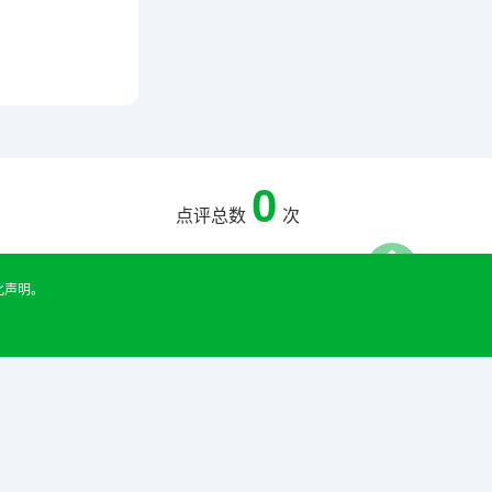
0
点评总数
次
此声明。