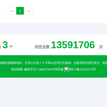
‹‹
1
››
3
13591706
新
个
浏览总数
次
数据均受版权保护，任何公司及个人不得以任何方式复制，违者将依法追究责任，特
网站地图
.
备案号写入
WHATSAPP网页版
皖ICP备18024275号